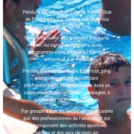
Pendant les vacances d’été, le Tennis Club
de Pontcharra-Sur-Turdine accueille vos
enfants de 4 à 16 ans.
Nous proposons des formules à la carte,
avec ou sans hébergement, et un
programme varié, adapté à l’âge des
enfants et à la météo.
Piscine, château gonflable, babyfoot, ping-
pong… les enfants bénéficient
d’infrastructures exceptionnelles dans un
cadre magnifique, en pleine campagne, à
seulement 30 minutes de Lyon.
Par groupe d’âge, les enfants sont encadrés
par des professionnels de l’animation qui
leur proposent des activités sportives
variées et des jeux de plein air.