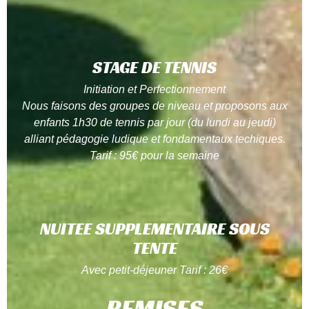
STAGE DE TENNIS
Initiation et Perfectionnement
Nous faisons des groupes de niveau et proposons aux
enfants 1h30 de tennis par jour (du lundi au jeudi)
alliant pédagogie ludique et fondamentaux techiques.
Tarif : 95€ pour la semaine
NUITEE SUPPLEMENTAIRE SOUS
TENTE
Avec petit-déjeuner
Tarif : 26€
REMISES